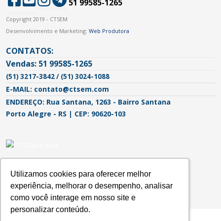
51 99585-1265
Copyright 2019 - CTSEM
Desenvolvimento e Marketing:
Web Produtora
CONTATOS:
Vendas: 51 99585-1265
(51) 3217-3842 / (51) 3024-1088
E-MAIL: contato@ctsem.com
ENDEREÇO: Rua Santana, 1263 - Bairro Santana
Porto Alegre - RS | CEP: 90620-103
Utilizamos cookies para oferecer melhor
Utilizamos cookies para oferecer melhor
experiência, melhorar o desempenho, analisar
experiência, melhorar o desempenho, analisar
como você interage em nosso site e
como você interage em nosso site e
personalizar conteúdo.
personalizar conteúdo.