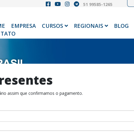
51 99585-1265
ME
EMPRESA
CURSOS
REGIONAIS
BLOG
TATO
resentes
atário assim que confirmamos o pagamento.