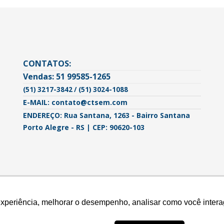
CONTATOS:
Vendas: 51 99585-1265
(51) 3217-3842 / (51) 3024-1088
E-MAIL: contato@ctsem.com
ENDEREÇO: Rua Santana, 1263 - Bairro Santana
Porto Alegre - RS | CEP: 90620-103
experiência, melhorar o desempenho, analisar como você intera
experiência, melhorar o desempenho, analisar como você intera