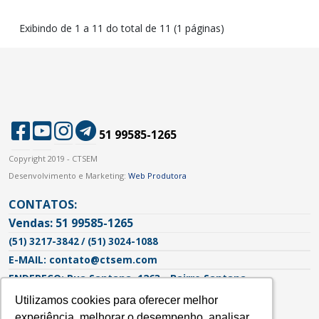
Exibindo de 1 a 11 do total de 11 (1 páginas)
51 99585-1265
Copyright 2019 - CTSEM
Desenvolvimento e Marketing:
Web Produtora
CONTATOS:
Vendas: 51 99585-1265
(51) 3217-3842 / (51) 3024-1088
E-MAIL: contato@ctsem.com
ENDEREÇO: Rua Santana, 1263 - Bairro Santana
Porto Alegre - RS | CEP: 90620-103
Utilizamos cookies para oferecer melhor
Utilizamos cookies para oferecer melhor
experiência, melhorar o desempenho, analisar
experiência, melhorar o desempenho, analisar