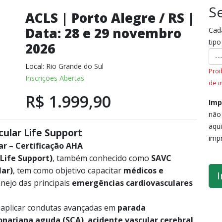
S
ACLS | Porto Alegre / RS |
Data: 28 e 29 novembro
Cada
tipo
2026
Local:
Rio Grande do Sul
Proi
Inscrições Abertas
de i
R$ 1.999,90
Imp
não 
aqui
ular Life Support
imp
r – Certificação AHA
Life Support)
, também conhecido como
SAVC
lar)
, tem como objetivo capacitar
médicos e
I
ejo das principais
emergências cardiovasculares
a aplicar condutas avançadas em
parada
onariana aguda (SCA)
,
acidente vascular cerebral