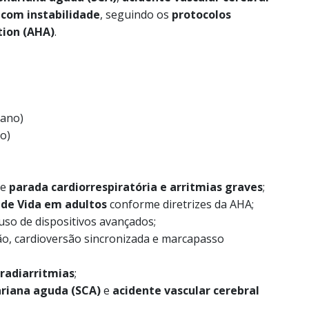
 com instabilidade
, seguindo os
protocolos
tion (AHA)
.
 ano)
o)
de
parada cardiorrespiratória e arritmias graves
;
 de Vida em adultos
conforme diretrizes da AHA;
uso de dispositivos avançados;
ção, cardioversão sincronizada e marcapasso
bradiarritmias
;
riana aguda (SCA)
e
acidente vascular cerebral