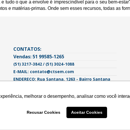
e tudo o que a envolve é imprescindível para o seu bem-estar? 
tos e matérias-primas. Onde sem esses recursos, todas as for
CONTATOS:
Vendas: 51 99585-1265
(51) 3217-3842 / (51) 3024-1088
E-MAIL: contato@ctsem.com
ENDEREÇO: Rua Santana, 1263 - Bairro Santana
Porto Alegre - RS | CEP: 90620-103
experiência, melhorar o desempenho, analisar como você intera
experiência, melhorar o desempenho, analisar como você intera
Recusar Cookies
Recusar Cookies
Aceitar Cookies
Aceitar Cookies