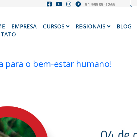
51 99585-1265
ME
EMPRESA
CURSOS
REGIONAIS
BLOG
TATO
za para o bem-estar humano!