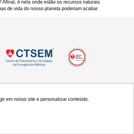
Afinal, é nela onde estão os recursos naturais 
mas de vida do nosso planeta poderiam acabar. 
ge em nosso site e personalizar conteúdo.
ge em nosso site e personalizar conteúdo.